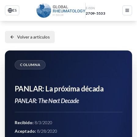
E-ISSN
ES
2709-5533
Volver a artículos
COLUMNA
PANLAR: La próxima década
PANLAR: The Next Decade
Recibido
:
8/3/2020
Aceptado
:
8/28/2020