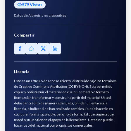
579
Vistas
Datos de Altmetric no disponibles
Compartir
Licencia
Este es un artículo de acceso abierto, distribuido bajo los términos
de Creative Commons Attribution (CC BY NC-4). Esta permitido
copiar y redistribuir el material en cualquier medio o formato.
Remezclar, transformar y construir a partir del material. Usted
debe dar crédito de manera adecuada, brindar un enlace a la
licencia, e indicar si se han realizado cambios. Puede hacerlo en
cualquier forma razonable, pero no de forma tal que sugiera que
usted o su uso tienen el apoyo de la licenciante. Usted no puede
hacer uso del material con propósitos comerciales.