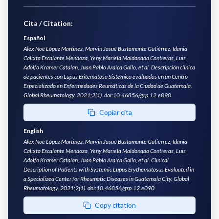
Cita / Citation:
Español
Alex Noé López Martinez, Marvin Josué Bustamante Gutiérrez, Idania
Calixta Escalante Mendoza, Yeny Mariela Maldonado Contreras, Luis
Adolfo Kramer Catalan, Juan Pablo Araica Gallo, et al. Descripción clínica
de pacientes con Lupus Eritematoso Sistémico evaluados en un Centro
Especializado en Enfermedades Reumáticas de la Ciudad de Guatemala.
Global Rheumatology. 2021;2(1). doi:10.46856/grp.12.e090
Copiar cita
English
Alex Noé López Martinez, Marvin Josué Bustamante Gutiérrez, Idania
Calixta Escalante Mendoza, Yeny Mariela Maldonado Contreras, Luis
Adolfo Kramer Catalan, Juan Pablo Araica Gallo, et al. Clinical
Description of Patients with Systemic Lupus Erythematosus Evaluated in
a Specialized Center for Rheumatic Diseases in Guatemala City. Global
Rheumatology. 2021;2(1). doi:10.46856/grp.12.e090
Copy citation