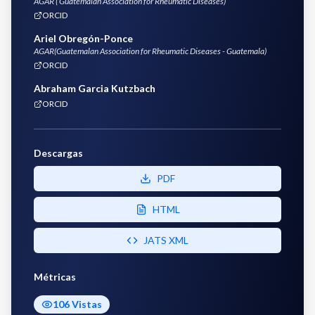
AGAR ( Guatemalan Association for Rheumatic Diseases)
ORCID
Ariel Obregón-Ponce
AGAR(Guatemalan Association for Rheumatic Diseases - Guatemala)
ORCID
Abraham Garcia Kutzbach
ORCID
Descargas
PDF
HTML
JATS XML
Métricas
106
Vistas